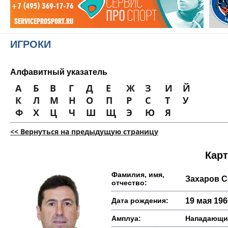
ИГРОКИ
Алфавитный указатель
А
Б
В
Г
Д
Е
Ж
З
И
Й
К
Л
М
Н
О
П
Р
С
Т
У
Ф
Х
Ц
Ч
Ш
Щ
Э
Ю
Я
<< Вернуться на предыдущую страницу
Карт
Фамилия, имя,
Захаров С
отчество:
Дата рождения:
19 мая 1966
Амплуа:
Нападающи