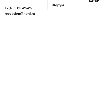
Катки
Форум
+7(495)111-25-25
reception@nphl.ru