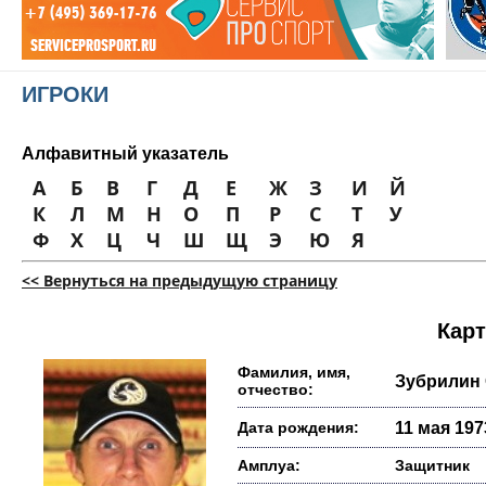
ИГРОКИ
Алфавитный указатель
А
Б
В
Г
Д
Е
Ж
З
И
Й
К
Л
М
Н
О
П
Р
С
Т
У
Ф
Х
Ц
Ч
Ш
Щ
Э
Ю
Я
<< Вернуться на предыдущую страницу
Карт
Фамилия, имя,
Зубрилин 
отчество:
Дата рождения:
11 мая 1973
Амплуа:
Защитник