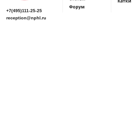
Катки
Форум
+7(495)111-25-25
reception@nphl.ru