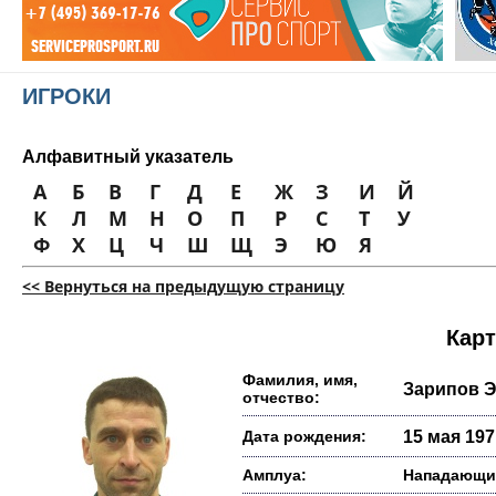
ИГРОКИ
Алфавитный указатель
А
Б
В
Г
Д
Е
Ж
З
И
Й
К
Л
М
Н
О
П
Р
С
Т
У
Ф
Х
Ц
Ч
Ш
Щ
Э
Ю
Я
<< Вернуться на предыдущую страницу
Карт
Фамилия, имя,
Зарипов 
отчество:
Дата рождения:
15 мая 1971
Амплуа:
Нападающи