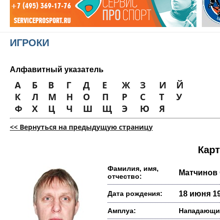
ИГРОКИ
Алфавитный указатель
А
Б
В
Г
Д
Е
Ж
З
И
Й
К
Л
М
Н
О
П
Р
С
Т
У
Ф
Х
Ц
Ч
Ш
Щ
Э
Ю
Я
<< Вернуться на предыдущую страницу
Карт
Фамилия, имя,
Матчинов 
отчество:
Дата рождения:
18 июня 19
Амплуа:
Нападающи