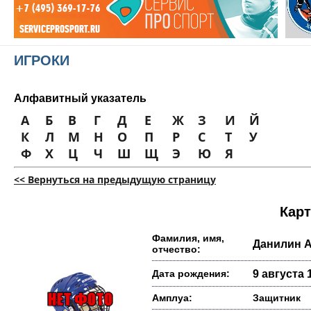
ИГРОКИ
Алфавитный указатель
А
Б
В
Г
Д
Е
Ж
З
И
Й
К
Л
М
Н
О
П
Р
С
Т
У
Ф
Х
Ц
Ч
Ш
Щ
Э
Ю
Я
<< Вернуться на предыдущую страницу
Карт
Фамилия, имя,
Данилин 
отчество:
Дата рождения:
9 августа 1
Амплуа:
Защитник