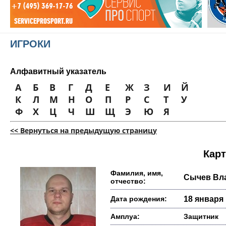
ИГРОКИ
Алфавитный указатель
А
Б
В
Г
Д
Е
Ж
З
И
Й
К
Л
М
Н
О
П
Р
С
Т
У
Ф
Х
Ц
Ч
Ш
Щ
Э
Ю
Я
<< Вернуться на предыдущую страницу
Карт
Фамилия, имя,
Сычев Вл
отчество:
Дата рождения:
18 января 
Амплуа:
Защитник