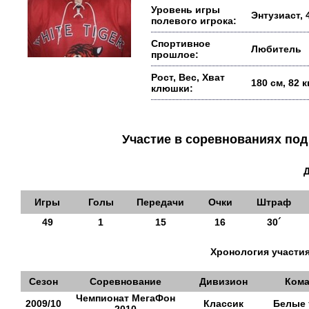
Уровень игры
Энтузиаст, 
полевого игрока:
Спортивное
Любитель
прошлое:
Рост, Вес, Хват
180 см, 82 
клюшки:
Участие в соревнованиях п
Игры
Голы
Передачи
Очки
Штраф
49
1
15
16
30´
Хронология участия
Сезон
Соревнование
Дивизион
Кома
Чемпионат МегаФон
2009/10
Классик
Белые 