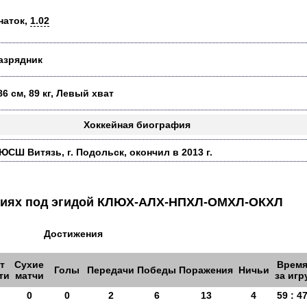
наток,
1.02
азрядник
86 см, 89 кг, Левый хват
Хоккейная биография
ЮСШ Витязь, г. Подольск, окончил в 2013 г.
аниях под эгидой КЛЮХ-АЛХ-НПХЛ-ОМХЛ-ОКХЛ
Достижения
т
Сухие
Врем
Голы
Передачи
Победы
Поражения
Ничьи
ти
матчи
за игр
0
0
2
6
13
4
59 : 4