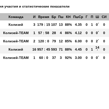
я участия и статистические показатели
Команда
И
Время
Бр
Пш
КН
ПшСр
Г
П
Ш
СИ
Колизей
3
179 : 15
107
13
88%
4.35
0
1
0´
0
Колизей-TEAM
1
57 : 58
28
4
86%
4.12
0
0
0´
0
Колизей-ТЕАМ
2
120 : 0
79
12
85%
6.00
0
0
2´
0
14
Колизей
16
957 : 45
593
71
88%
4.45
0
1
0
´
Колизей-TEAM
1
60 : 0
37
3
92%
3.00
0
0
0´
0