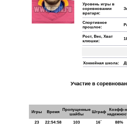
Уровень игры в
соревновании
З
вратаря:
Спортивное
Р
прошлое:
Рост, Вес, Хват
1
клюшки:
Хоккейная школа:
Д
Участие в соревнов
Пропущенные
Коэфф-н
Игры
Время
Штраф
шайбы
надежнос
23
22:54:58
103
16´
88%