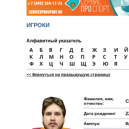
ИГРОКИ
Алфавитный указатель
А
Б
В
Г
Д
Е
Ж
З
И
Й
К
Л
М
Н
О
П
Р
С
Т
У
Ф
Х
Ц
Ч
Ш
Щ
Э
Ю
Я
<< Вернуться на предыдущую страницу
Фамилия, имя,
С
отчество:
Дата рождения:
2
Амплуа:
В