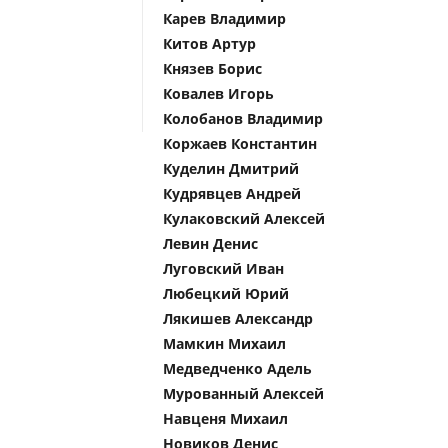
Карев Владимир
Китов Артур
Князев Борис
Ковалев Игорь
Колобанов Владимир
Коржаев Константин
Куделин Дмитрий
Кудрявцев Андрей
Кулаковский Алексей
Левин Денис
Луговский Иван
Любецкий Юрий
Лякишев Александр
Мамкин Михаил
Медведченко Адель
Мурованный Алексей
Навценя Михаил
Новиков Денис