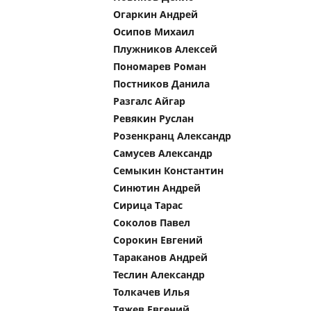
Огаркин Андрей
Осипов Михаил
Плужников Алексей
Пономарев Роман
Постников Данила
Разгалс Айгар
Ревякин Руслан
Розенкранц Александр
Самусев Александр
Семыкин Константин
Синютин Андрей
Сирица Тарас
Соколов Павел
Сорокин Евгений
Тараканов Андрей
Теслин Александр
Толкачев Илья
Тяжев Евгений