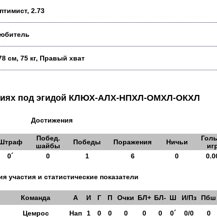
птимист, 2.73
юбитель
78 см, 75 кг, Правый хват
аниях под эгидой КЛЮХ-АЛХ-НПХЛ-ОМХЛ-ОКХЛ
Достижения
Побед.
Голы
Штраф
Победы
Поражения
Ничьи
шайбы
иг
0´
0
1
6
0
0.0
я участия и статистические показатели
Команда
А
И
Г
П
Очки
БЛ+
БЛ-
Ш
И/Пз
Пбш
Цемрос
Нап
1
0
0
0
0
0
0´
0/0
0