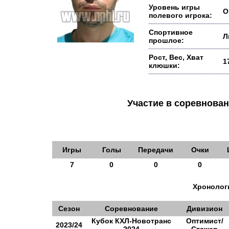
Уровень игры
О
полевого игрока:
Спортивное
Л
прошлое:
Рост, Вес, Хват
1
клюшки:
Участие в соревнов
Игры
Голы
Передачи
Очки
7
0
0
0
Хронологи
Сезон
Соревнование
Дивизион
Кубок КХЛ-Новотранс
Оптимист/
2023/24