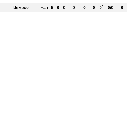
Цемрос
Нап
6
0
0
0
0
0
0´
0/0
0