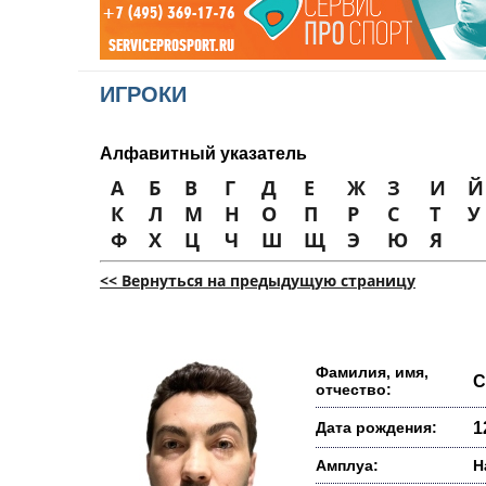
ИГРОКИ
Алфавитный указатель
А
Б
В
Г
Д
Е
Ж
З
И
Й
К
Л
М
Н
О
П
Р
С
Т
У
Ф
Х
Ц
Ч
Ш
Щ
Э
Ю
Я
<< Вернуться на предыдущую страницу
Фамилия, имя,
С
отчество:
Дата рождения:
1
Амплуа:
Н