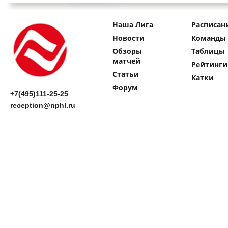
Наша Лига
Расписан
Новости
Команды
Обзоры
Таблицы
матчей
Рейтинги
Статьи
Катки
Форум
+7(495)111-25-25
reception@nphl.ru