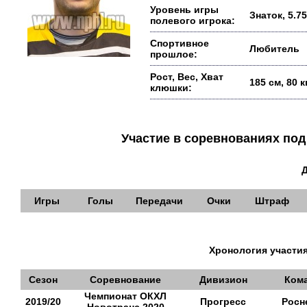
Уровень игры
Знаток, 5.75
полевого игрока:
Спортивное
Любитель
прошлое:
Рост, Вес, Хват
185 см, 80 
клюшки:
Участие в соревнованиях п
Игры
Голы
Передачи
Очки
Штраф
Хронология участия
Сезон
Соревнование
Дивизион
Ком
Чемпионат ОКХЛ
2019/20
Прогресс
Росн