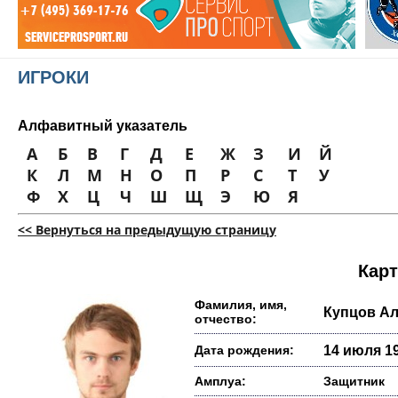
ИГРОКИ
Алфавитный указатель
А
Б
В
Г
Д
Е
Ж
З
И
Й
К
Л
М
Н
О
П
Р
С
Т
У
Ф
Х
Ц
Ч
Ш
Щ
Э
Ю
Я
<< Вернуться на предыдущую страницу
Карт
Фамилия, имя,
Купцов Ал
отчество:
Дата рождения:
14 июля 19
Амплуа:
Защитник