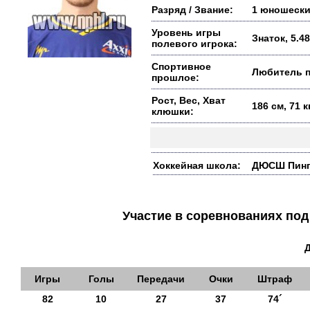
Разряд / Звание:
1 юношески
Уровень игры
Знаток, 5.48
полевого игрока:
Спортивное
Любитель п
прошлое:
Рост, Вес, Хват
186 см, 71 
клюшки:
Хоккейная школа:
ДЮСШ Пингви
Участие в соревнованиях п
Игры
Голы
Передачи
Очки
Штраф
82
10
27
37
74´