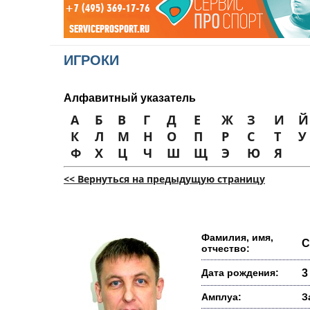
ИГРОКИ
Алфавитный указатель
А
Б
В
Г
Д
Е
Ж
З
И
Й
К
Л
М
Н
О
П
Р
С
Т
У
Ф
Х
Ц
Ч
Ш
Щ
Э
Ю
Я
<< Вернуться на предыдущую страницу
Фамилия, имя,
С
отчество:
Дата рождения:
3
Амплуа:
З