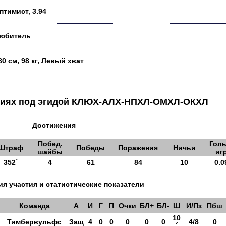
птимист, 3.94
юбитель
80 см, 98 кг, Левый хват
аниях под эгидой КЛЮХ-АЛХ-НПХЛ-ОМХЛ-ОКХЛ
Достижения
Побед.
Голы
Штраф
Победы
Поражения
Ничьи
шайбы
иг
352´
4
61
84
10
0.0
я участия и статистические показатели
Команда
А
И
Г
П
Очки
БЛ+
БЛ-
Ш
И/Пз
Пбш
10
Тимбервульфс
Защ
4
0
0
0
0
0
4/8
0