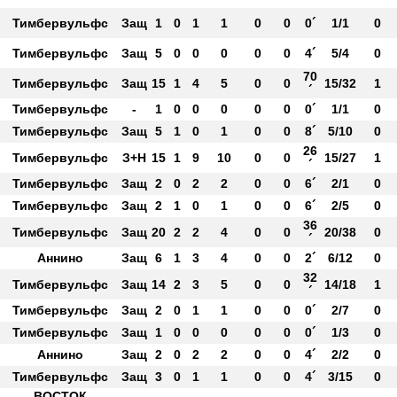
´
Тимбервульфс
Защ
1
0
1
1
0
0
0´
1/1
0
Тимбервульфс
Защ
5
0
0
0
0
0
4´
5/4
0
70
Тимбервульфс
Защ
15
1
4
5
0
0
15/32
1
´
Тимбервульфс
-
1
0
0
0
0
0
0´
1/1
0
Тимбервульфс
Защ
5
1
0
1
0
0
8´
5/10
0
26
Тимбервульфс
З+Н
15
1
9
10
0
0
15/27
1
´
Тимбервульфс
Защ
2
0
2
2
0
0
6´
2/1
0
Тимбервульфс
Защ
2
1
0
1
0
0
6´
2/5
0
36
Тимбервульфс
Защ
20
2
2
4
0
0
20/38
0
´
Аннино
Защ
6
1
3
4
0
0
2´
6/12
0
32
Тимбервульфс
Защ
14
2
3
5
0
0
14/18
1
´
Тимбервульфс
Защ
2
0
1
1
0
0
0´
2/7
0
Тимбервульфс
Защ
1
0
0
0
0
0
0´
1/3
0
Аннино
Защ
2
0
2
2
0
0
4´
2/2
0
Тимбервульфс
Защ
3
0
1
1
0
0
4´
3/15
0
ВОСТОК