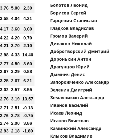
Болотов Леонид
3.76
5.00
2.30
Борисов Сергей
3.58
4.04
4.21
Гарцевич Станислав
Гладков Владислав
4.17
3.60
3.60
Громов Валерий
4.22
4.20
0.70
Диваков Николай
4.21
3.70
2.10
Добротворский Дмитрий
2.98
4.33
14.40
Доронькин Антон
2.77
4.50
3.60
Драгунцов Юрий
2.67
3.29
0.88
Дымнич Денис
3.25
2.67
6.21
Запорожченко Александр
Зеленин Дмитрий
3.02
3.57
8.55
Земляникин Александр
2.76
3.19
13.57
Иванов Василий
2.71
2.51
-0.13
Исаев Леонид
2.76
2.78
-0.75
Исаков Вячеслав
2.74
2.90
3.86
Каминский Александр
2.93
2.18
-1.80
Клыков Владимир