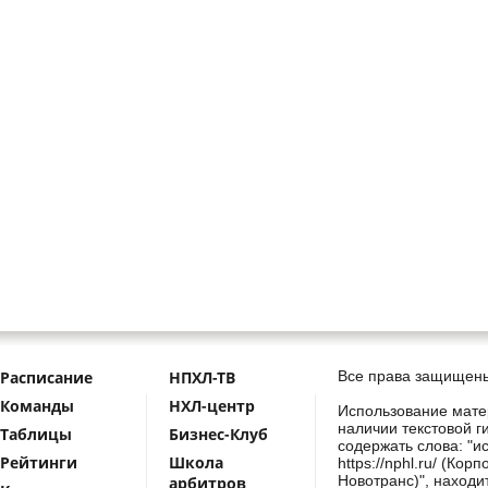
Расписание
НПХЛ-ТВ
Все права защищены
Команды
НХЛ-центр
Использование мате
наличии текстовой г
Таблицы
Бизнес-Клуб
содержать слова: "и
Рейтинги
Школа
https://nphl.ru/ (Ко
Новотранс)", находи
арбитров