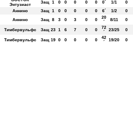
Защ
1
0
0
0
0
0
0´
1/1
0
Энтузиаст
Аннино
Защ
1
0
0
0
0
0
6´
1/2
0
20
Аннино
Защ
8
3
0
3
0
0
8/11
0
´
72
Тимбервульфс
Защ
23
1
6
7
0
0
23/25
0
´
42
Тимбервульфс
Защ
19
0
0
0
0
0
19/20
0
´