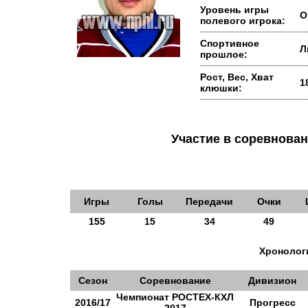
Уровень игры
О
полевого игрока:
Спортивное
Л
прошлое:
Рост, Вес, Хват
1
клюшки:
Участие в соревнов
Игры
Голы
Передачи
Очки
155
15
34
49
Хронологи
Сезон
Соревнование
Дивизион
Чемпионат РОСТЕХ-КХЛ
2016/17
Прогресс