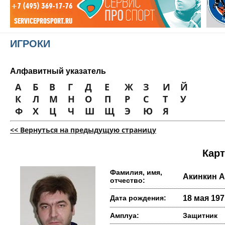
ИГРОКИ
Алфавитный указатель
А
Б
В
Г
Д
Е
Ж
З
И
Й
К
Л
М
Н
О
П
Р
С
Т
У
Ф
Х
Ц
Ч
Ш
Щ
Э
Ю
Я
<< Вернуться на предыдущую страницу
Карт
Фамилия, имя,
Акинкин 
отчество:
Дата рождения:
18 мая 1971
Амплуа:
Защитник