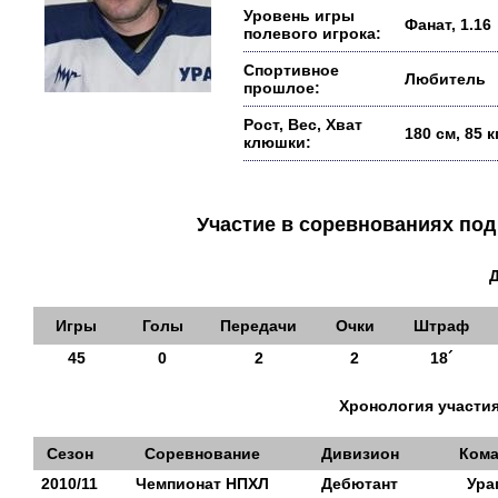
Уровень игры
Фанат, 1.16
полевого игрока:
Спортивное
Любитель
прошлое:
Рост, Вес, Хват
180 см, 85 
клюшки:
Участие в соревнованиях п
Игры
Голы
Передачи
Очки
Штраф
45
0
2
2
18´
Хронология участия
Сезон
Соревнование
Дивизион
Кома
2010/11
Чемпионат НПХЛ
Дебютант
Ура