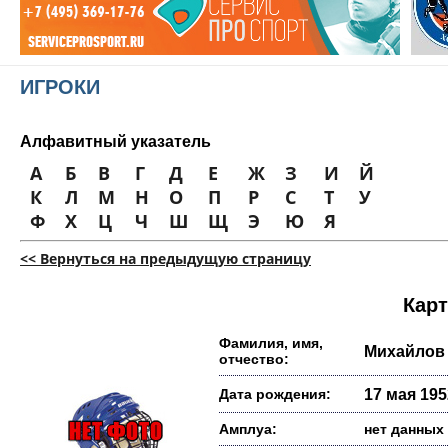
ИГРОКИ
Алфавитный указатель
А
Б
В
Г
Д
Е
Ж
З
И
Й
К
Л
М
Н
О
П
Р
С
Т
У
Ф
Х
Ц
Ч
Ш
Щ
Э
Ю
Я
<< Вернуться на предыдущую страницу
Карт
Фамилия, имя,
Михайлов
отчество:
Дата рождения:
17 мая 1952
Амплуа:
нет данных