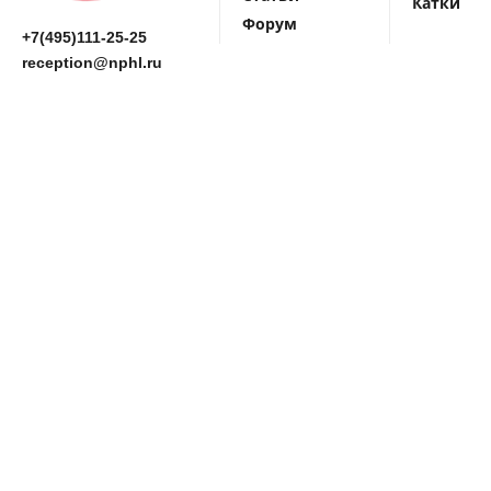
Катки
Форум
+7(495)111-25-25
reception@nphl.ru