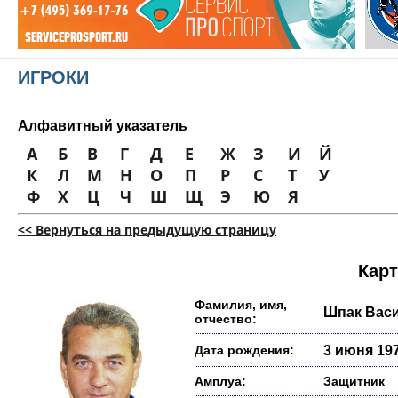
ИГРОКИ
Алфавитный указатель
А
Б
В
Г
Д
Е
Ж
З
И
Й
К
Л
М
Н
О
П
Р
С
Т
У
Ф
Х
Ц
Ч
Ш
Щ
Э
Ю
Я
<< Вернуться на предыдущую страницу
Карт
Фамилия, имя,
Шпак Вас
отчество:
Дата рождения:
3 июня 197
Амплуа:
Защитник