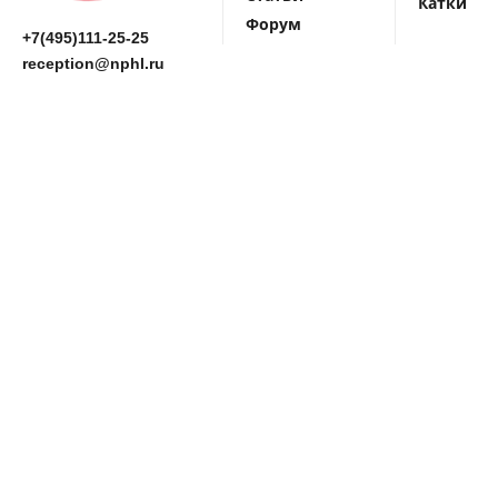
Катки
Форум
+7(495)111-25-25
reception@nphl.ru