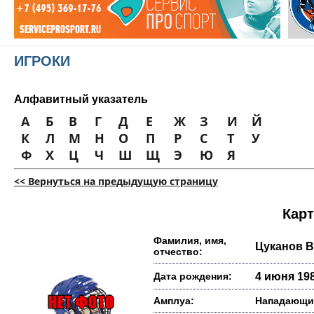
ИГРОКИ
Алфавитный указатель
А
Б
В
Г
Д
Е
Ж
З
И
Й
К
Л
М
Н
О
П
Р
С
Т
У
Ф
Х
Ц
Ч
Ш
Щ
Э
Ю
Я
<< Вернуться на предыдущую страницу
Карт
Фамилия, имя,
Цуканов 
отчество:
Дата рождения:
4 июня 198
Амплуа:
Нападающи