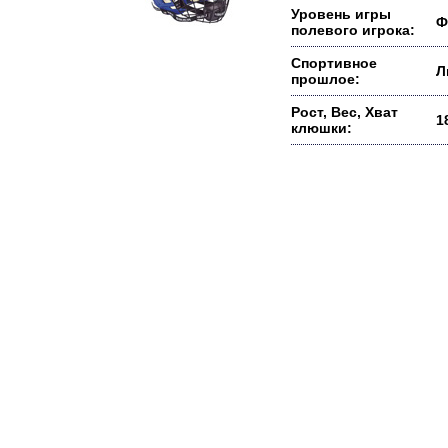
Уровень игры
Ф
полевого игрока:
Спортивное
Л
прошлое:
Рост, Вес, Хват
1
клюшки: