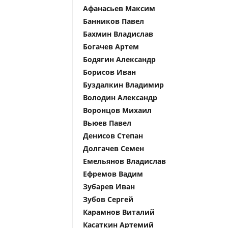
Афанасьев Максим
Банников Павел
Бахмин Владислав
Богачев Артем
Бодягин Александр
Борисов Иван
Буздалкин Владимир
Володин Александр
Воронцов Михаил
Вьюев Павел
Денисов Степан
Долгачев Семен
Емельянов Владислав
Ефремов Вадим
Зубарев Иван
Зубов Сергей
Карамнов Виталий
Касаткин Артемий