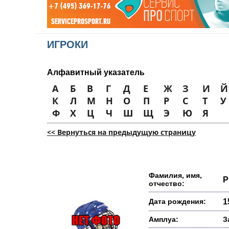
ИГРОКИ
Алфавитный указатель
А
Б
В
Г
Д
Е
Ж
З
И
Й
К
Л
М
Н
О
П
Р
С
Т
У
Ф
Х
Ц
Ч
Ш
Щ
Э
Ю
Я
<< Вернуться на предыдущую страницу
Фамилия, имя,
Р
отчество:
Дата рождения:
1
Амплуа:
З