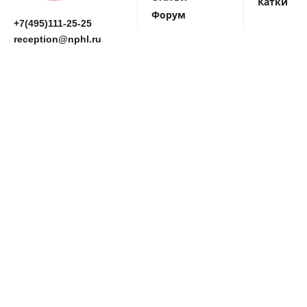
Катки
Форум
+7(495)111-25-25
reception@nphl.ru