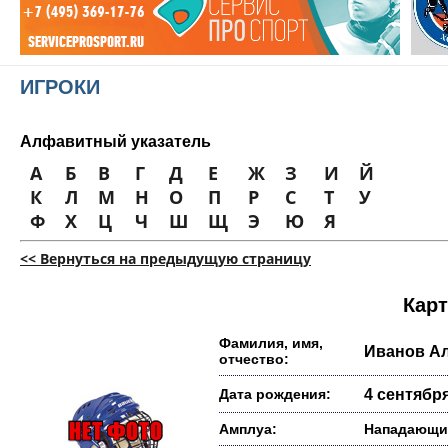
ИГРОКИ
Алфавитный указатель
А
Б
В
Г
Д
Е
Ж
З
И
Й
К
Л
М
Н
О
П
Р
С
Т
У
Ф
Х
Ц
Ч
Ш
Щ
Э
Ю
Я
<< Вернуться на предыдущую страницу
Карт
Фамилия, имя,
Иванов А
отчество:
Дата рождения:
4 сентября
Амплуа:
Нападающи