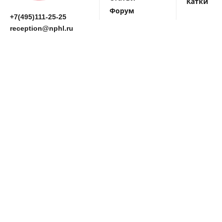
Катки
Форум
+7(495)111-25-25
reception@nphl.ru