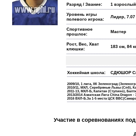
Разряд / Звание:
1 взрослый
Уровень игры
Лидер, 7.07
полевого игрока:
Спортивное
Мастер
прошлое:
Рост, Вес, Хват
183 см, 84 
клюшки:
Хоккейная школа:
СДЮШОР Спар
2009/10, 1 лига, ХК Зеленоград (Зеленогра
2010/11, МХЛ, Серебряные Львы (Спб), Ка
2011-13, МХЛ-Б, Капитан (Ступино), Балт
2013/2014 Азиатская Лига China Dragon - 
2016 ВХЛ-Б.За 1-5 места ЦСК ВВС(Самара
Участие в соревнованиях п