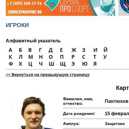
ИГРОКИ
Алфавитный указатель
А
Б
В
Г
Д
Е
Ж
З
И
Й
К
Л
М
Н
О
П
Р
С
Т
У
Ф
Х
Ц
Ч
Ш
Щ
Э
Ю
Я
<< Вернуться на предыдущую страницу
Карт
Фамилия, имя,
Пантюхов
отчество:
Дата рождения:
15 февраля
Амплуа:
Защитник