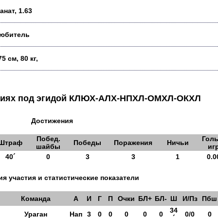
анат, 1.63
юбитель
75 см, 80 кг,
аниях под эгидой КЛЮХ-АЛХ-НПХЛ-ОМХЛ-ОКХЛ
Достижения
Побед.
Голы
Штраф
Победы
Поражения
Ничьи
шайбы
иг
40´
0
3
3
1
0.0
я участия и статистические показатели
Команда
А
И
Г
П
Очки
БЛ+
БЛ-
Ш
И/Пз
Пбш
34
Ураган
Нап
3
0
0
0
0
0
0/0
0