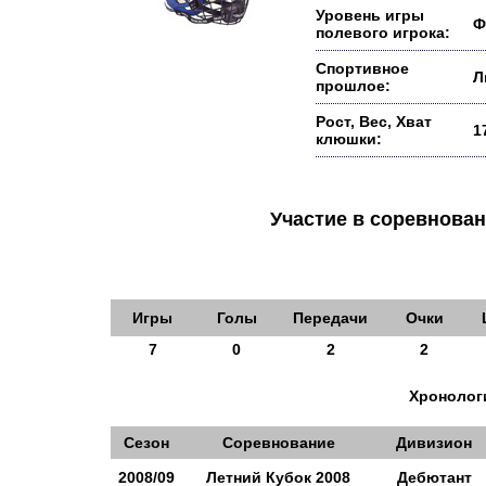
Уровень игры
Ф
полевого игрока:
Спортивное
Л
прошлое:
Рост, Вес, Хват
1
клюшки:
Участие в соревнов
Игры
Голы
Передачи
Очки
7
0
2
2
Хронологи
Сезон
Соревнование
Дивизион
2008/09
Летний Кубок 2008
Дебютант