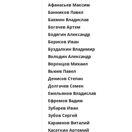
Афанасьев Максим
Банников Павел
Бахмин Владислав
Богачев Артем
Бодягин Александр
Борисов Иван
Буздалкин Владимир
Володин Александр
Воронцов Михаил
Вьюев Павел
Денисов Степан
Долгачев Семен
Емельянов Владислав
Ефремов Вадим
Зубарев Иван
Зубов Сергей
Карамнов Виталий
Касаткин Артемий