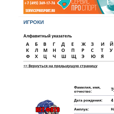
ИГРОКИ
Алфавитный указатель
А
Б
В
Г
Д
Е
Ж
З
И
Й
К
Л
М
Н
О
П
Р
С
Т
У
Ф
Х
Ц
Ч
Ш
Щ
Э
Ю
Я
<< Вернуться на предыдущую страницу
Фамилия, имя,
Т
отчество:
Дата рождения:
4
Амплуа:
Н