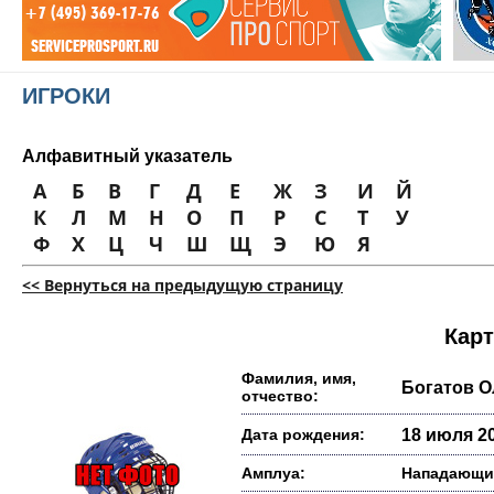
ИГРОКИ
Алфавитный указатель
А
Б
В
Г
Д
Е
Ж
З
И
Й
К
Л
М
Н
О
П
Р
С
Т
У
Ф
Х
Ц
Ч
Ш
Щ
Э
Ю
Я
<< Вернуться на предыдущую страницу
Карт
Фамилия, имя,
Богатов О
отчество:
Дата рождения:
18 июля 20
Амплуа:
Нападающи