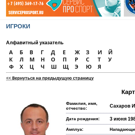
ИГРОКИ
Алфавитный указатель
А
Б
В
Г
Д
Е
Ж
З
И
Й
К
Л
М
Н
О
П
Р
С
Т
У
Ф
Х
Ц
Ч
Ш
Щ
Э
Ю
Я
<< Вернуться на предыдущую страницу
Карт
Фамилия, имя,
Сахаров И
отчество:
Дата рождения:
3 июня 198
Амплуа:
Нападающи