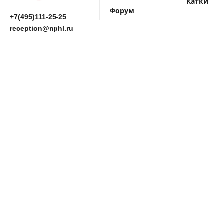
Катки
Форум
+7(495)111-25-25
reception@nphl.ru