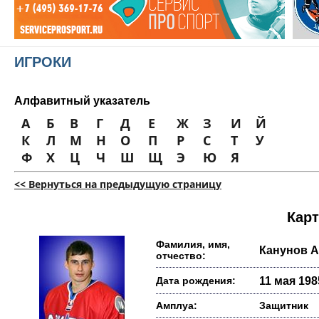
ИГРОКИ
Алфавитный указатель
А
Б
В
Г
Д
Е
Ж
З
И
Й
К
Л
М
Н
О
П
Р
С
Т
У
Ф
Х
Ц
Ч
Ш
Щ
Э
Ю
Я
<< Вернуться на предыдущую страницу
Карт
Фамилия, имя,
Канунов 
отчество:
Дата рождения:
11 мая 1985
Амплуа:
Защитник