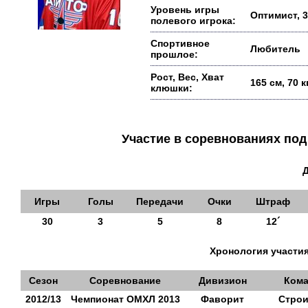
Уровень игры
Оптимист, 3
полевого игрока:
Спортивное
Любитель
прошлое:
Рост, Вес, Хват
165 см, 70 
клюшки:
Участие в соревнованиях п
Игры
Голы
Передачи
Очки
Штраф
30
3
5
8
12´
Хронология участия
Сезон
Соревнование
Дивизион
Кома
2012/13
Чемпионат ОМХЛ 2013
Фаворит
Строи