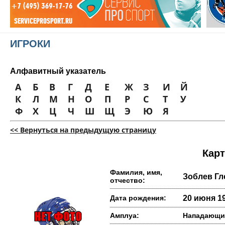
ИГРОКИ
Алфавитный указатель
А
Б
В
Г
Д
Е
Ж
З
И
Й
К
Л
М
Н
О
П
Р
С
Т
У
Ф
Х
Ц
Ч
Ш
Щ
Э
Ю
Я
<< Вернуться на предыдущую страницу
Карт
Фамилия, имя,
Зоблев Гл
отчество:
Дата рождения:
20 июня 19
Амплуа:
Нападающи