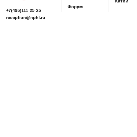
Катки
Форум
+7(495)111-25-25
reception@nphl.ru