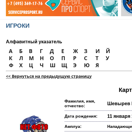
ИГРОКИ
Алфавитный указатель
А
Б
В
Г
Д
Е
Ж
З
И
Й
К
Л
М
Н
О
П
Р
С
Т
У
Ф
Х
Ц
Ч
Ш
Щ
Э
Ю
Я
<< Вернуться на предыдущую страницу
Карт
Фамилия, имя,
Шевырев 
отчество:
Дата рождения:
11 января 
Амплуа:
Нападающи