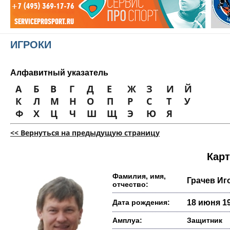
ИГРОКИ
Алфавитный указатель
А
Б
В
Г
Д
Е
Ж
З
И
Й
К
Л
М
Н
О
П
Р
С
Т
У
Ф
Х
Ц
Ч
Ш
Щ
Э
Ю
Я
<< Вернуться на предыдущую страницу
Карт
Фамилия, имя,
Грачев Иг
отчество:
Дата рождения:
18 июня 19
Амплуа:
Защитник