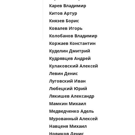
Карев Владимир
Китов Артур
Князев Борис
Ковалев Игорь
Колобанов Владимир
Коржаев Константин
Куделин Дмитрий
Кудрявцев Андрей
Кулаковский Алексей
Левин Денис
Луговский Иван
Любецкий Юрий
Лякишев Александр
Мамкин Михаил
Медведченко Адель
Мурованный Алексей
Навценя Михаил
Новиков Денис