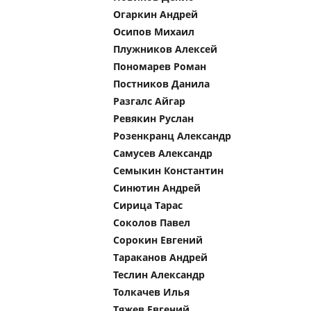
Огаркин Андрей
Осипов Михаил
Плужников Алексей
Пономарев Роман
Постников Данила
Разгалс Айгар
Ревякин Руслан
Розенкранц Александр
Самусев Александр
Семыкин Константин
Синютин Андрей
Сирица Тарас
Соколов Павел
Сорокин Евгений
Тараканов Андрей
Теслин Александр
Толкачев Илья
Тяжев Евгений