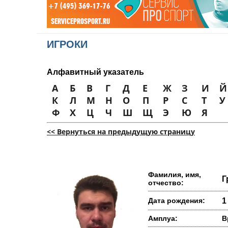
ИГРОКИ
Алфавитный указатель
А
Б
В
Г
Д
Е
Ж
З
И
Й
К
Л
М
Н
О
П
Р
С
Т
У
Ф
Х
Ц
Ч
Ш
Щ
Э
Ю
Я
<< Вернуться на предыдущую страницу
Фамилия, имя,
Г
отчество:
Дата рождения:
1
Амплуа:
В