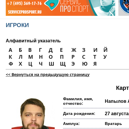
ИГРОКИ
Алфавитный указатель
А
Б
В
Г
Д
Е
Ж
З
И
Й
К
Л
М
Н
О
П
Р
С
Т
У
Ф
Х
Ц
Ч
Ш
Щ
Э
Ю
Я
<< Вернуться на предыдущую страницу
Карт
Фамилия, имя,
Напылов 
отчество:
Дата рождения:
27 августа 
Амплуа:
Вратарь