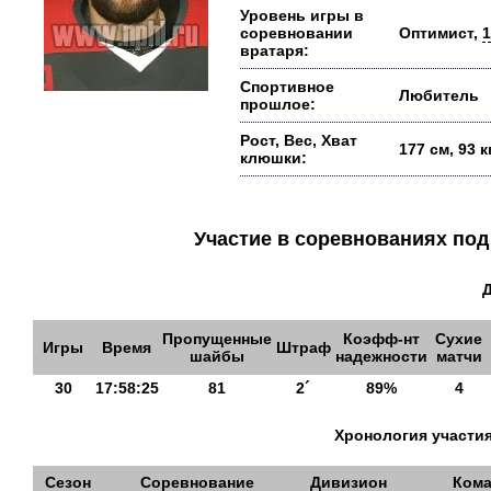
Уровень игры в
соревновании
Оптимист,
1
вратаря:
Спортивное
Любитель
прошлое:
Рост, Вес, Хват
177 см, 93 
клюшки:
Участие в соревнованиях п
Пропущенные
Коэфф-нт
Сухие
Игры
Время
Штраф
шайбы
надежности
матчи
30
17:58:25
81
2´
89%
4
Хронология участия
Сезон
Соревнование
Дивизион
Кома