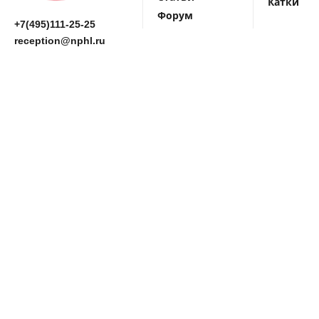
Катки
Форум
+7(495)111-25-25
reception@nphl.ru