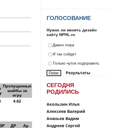
ГОЛОСОВАНИЕ
Нужно ли менять дизайн
сайту NPHL.ru
Давно пора
И так сойдет
Только чуток подправить
Результаты
СЕГОДНЯ
Пропущенные
я
шайбы за
РОДИЛИСЬ
у
игру
3
4.62
Акользин Илья
Алексеев Валерий
Ананьев Вадим
Андреев Сергей
ВР
ДР
Ар