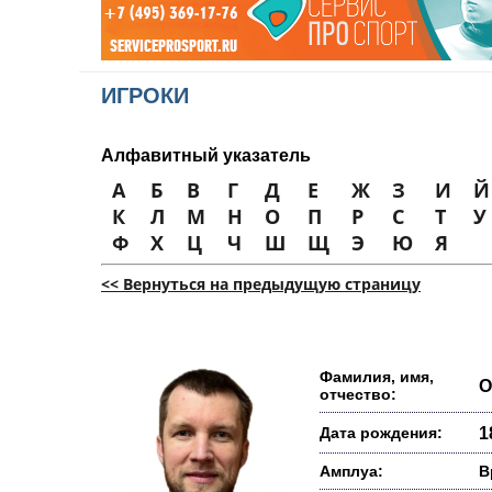
ИГРОКИ
Алфавитный указатель
А
Б
В
Г
Д
Е
Ж
З
И
Й
К
Л
М
Н
О
П
Р
С
Т
У
Ф
Х
Ц
Ч
Ш
Щ
Э
Ю
Я
<< Вернуться на предыдущую страницу
Фамилия, имя,
О
отчество:
Дата рождения:
1
Амплуа:
В