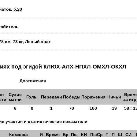
наток,
5.20
юбитель
78 см, 73 кг, Левый хват
аниях под эгидой КЛЮХ-АЛХ-НПХЛ-ОМХЛ-ОКХЛ
Достижения
нт
Сухие
Врем
Голы
Передачи
Победы
Поражения
Ничьи
сти
матчи
за игр
6
0
1
70
100
19
58 : 1
я участия и статистические показатели
Команда
И
Время
Бр
Пш
КН
ПшСр
Г
П
Ш
СИ