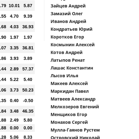
Зайцев Андрей
.79
10.01
5.87
Замазий Олег
.55
4.70
9.39
Иванов Андрей
.68
4.03
36.93
Кондратьев Юрий
Коротков Егор
.90
1.97
1.97
Космынин Алексей
.07
3.35
36.81
Котов Андрей
.86
3.93
3.89
Латыпов Ренат
Лашас Константин
.44
2.89
57.37
Лысов Илья
.44
5.22
5.40
Макеев Алексей
.06
3.73
50.23
Маркидан Павел
Матвеев Александр
.35
0.40
-0.50
Мелкозеров Евгений
.84
3.48
46.35
Менщиков Егор
.88
2.49
5.80
Монахов Сергей
.88
0.00
0.00
Мулла-Гаянов Рустем
.28
5.06
8.33
Островский Николай