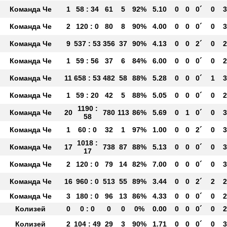
Команда Че
1
58 : 34
61
5
92%
5.10
0
0
0´
0
3
Команда Че
2
120 : 0
80
8
90%
4.00
0
0
0´
0
3
Команда Че
9
537 : 53
356
37
90%
4.13
0
0
2´
0
2
Команда Че
1
59 : 56
37
6
84%
6.00
0
0
0´
0
2
Команда Че
11
658 : 53
482
58
88%
5.28
0
0
0´
1
3
Команда Че
1
59 : 20
42
5
88%
5.05
0
0
0´
0
2
1190 :
Команда Че
20
780
113
86%
5.69
0
1
0´
0
3
58
Команда Че
1
60 : 0
32
1
97%
1.00
0
0
2´
0
3
1018 :
Команда Че
17
738
87
88%
5.13
0
0
0´
0
3
17
Команда Че
2
120 : 0
79
14
82%
7.00
0
0
0´
0
3
Команда Че
16
960 : 0
513
55
89%
3.44
0
0
2´
2
2
Команда Че
3
180 : 0
96
13
86%
4.33
0
0
0´
0
2
Колизей
0
0 : 0
0
0
0%
0.00
0
0
0´
0
2
Колизей
2
104 : 49
29
3
90%
1.71
0
0
0´
0
3