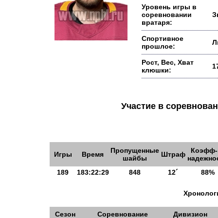
Уровень игры в
соревновании
З
вратаря:
Спортивное
Л
прошлое:
Рост, Вес, Хват
1
клюшки:
Участие в соревнов
Пропущенные
Коэфф-
Игры
Время
Штраф
шайбы
надежно
189
183:22:29
848
12´
88%
Хронологи
Сезон
Соревнование
Дивизион