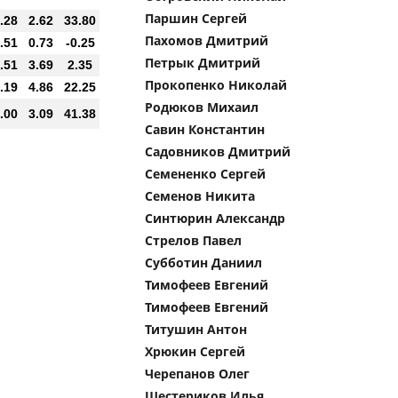
Паршин Сергей
.28
2.62
33.80
Пахомов Дмитрий
.51
0.73
-0.25
Петрык Дмитрий
.51
3.69
2.35
Прокопенко Николай
.19
4.86
22.25
Родюков Михаил
.00
3.09
41.38
Савин Константин
Садовников Дмитрий
Семененко Сергей
Семенов Никита
Синтюрин Александр
Стрелов Павел
Субботин Даниил
Тимофеев Евгений
Тимофеев Евгений
Титушин Антон
Хрюкин Сергей
Черепанов Олег
Шестериков Илья