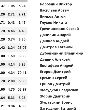
Бороздин Виктор
.37
1.05
5.24
Васильев Артем
.26
2.71
2.71
Вилков Антон
Глухов Никита
.71
0.43
1.47
Гречишников Сергей
.79
4.46
4.46
Данилин Андрей
.28
3.74
6.35
Дашков Андрей
Дмитров Евгений
.42
6.24
25.07
Дубовицкий Владимир
.00
1.59
6.36
Дудник Алексей
.00
4.14
8.28
Евстафьев Андрей
Егоров Дмитрий
.00
4.34
70.41
Еремин Сергей
.70
2.80
5.60
Ершов Дмитрий
.60
4.70
58.97
Желудков Владислав
Жорин Дмитрий
.64
5.31
8.23
Журавский Борис
.21
9.94
4.08
Загидулин Виталий