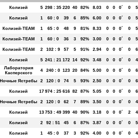
Колизей
5
298 : 35
220
40
82%
8.03
0
0
0´
0
5
Колизей
1
60 : 0
39
6
85%
6.00
0
0
0´
0
5
Колизей-TEAM
1
65 : 0
48
9
81%
8.33
0
0
0´
0
5
Колизей-TEAM
1
60 : 0
36
3
92%
3.00
0
0
0´
0
5
Колизей-ТЕАМ
2
102 : 9
57
5
91%
2.94
0
0
0´
0
6
Колизей
5
241 : 21
172
14
92%
3.48
0
0
0´
0
4
Лаборатория
4
240 : 0
123
20
84%
5.00
0
0
0´
0
6
Касперского
Ночные Ястребы
2
120 : 0
74
5
93%
2.50
0
0
0´
0
6
Колизей
17
974 : 25
616
82
87%
5.05
0
0
0´
0
6
Ночные Ястребы
2
120 : 0
62
7
89%
3.50
0
0
0´
0
4
Колизей
13
753 : 49
399
40
90%
3.18
0
0
0´
2
4
Колизей
2
92 : 51
45
6
87%
3.87
0
0
0´
0
5
Колизей
1
45 : 0
37
3
92%
4.00
0
0
0´
0
4