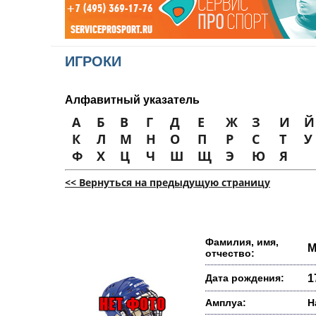
ИГРОКИ
Алфавитный указатель
А
Б
В
Г
Д
Е
Ж
З
И
Й
К
Л
М
Н
О
П
Р
С
Т
У
Ф
Х
Ц
Ч
Ш
Щ
Э
Ю
Я
<< Вернуться на предыдущую страницу
Фамилия, имя,
М
отчество:
Дата рождения:
1
Амплуа:
Н