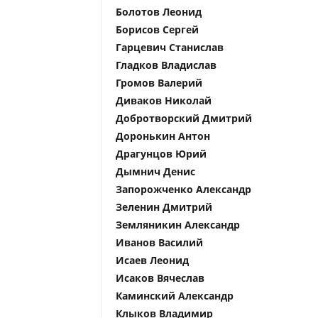
Болотов Леонид
Борисов Сергей
Гарцевич Станислав
Гладков Владислав
Громов Валерий
Диваков Николай
Добротворский Дмитрий
Доронькин Антон
Драгунцов Юрий
Дымнич Денис
Запорожченко Александр
Зеленин Дмитрий
Земляникин Александр
Иванов Василий
Исаев Леонид
Исаков Вячеслав
Каминский Александр
Клыков Владимир