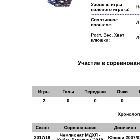
Уровень игры
Н
полевого игрока:
Спортивное
Л
прошлое:
Рост, Вес, Хват
Л
клюшки:
Участие в соревнов
Игры
Голы
Передачи
Очки
2
0
0
0
Хронологи
Сезон
Соревнование
Дивизион
Чемпионат МДХЛ -
2017/18
Юноши 2007/0