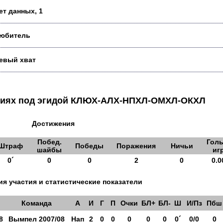
ет данных, 1
юбитель
евый хват
аниях под эгидой КЛЮХ-АЛХ-НПХЛ-ОМХЛ-ОКХЛ
Достижения
Побед.
Голы
Штраф
Победы
Поражения
Ничьи
шайбы
иг
0´
0
0
2
0
0.0
я участия и статистические показатели
Команда
А
И
Г
П
Очки
БЛ+
БЛ-
Ш
И/Пз
Пбш
8
Вымпел 2007/08
Нап
2
0
0
0
0
0
0´
0/0
0