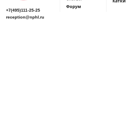
Катки
Форум
+7(495)111-25-25
reception@nphl.ru