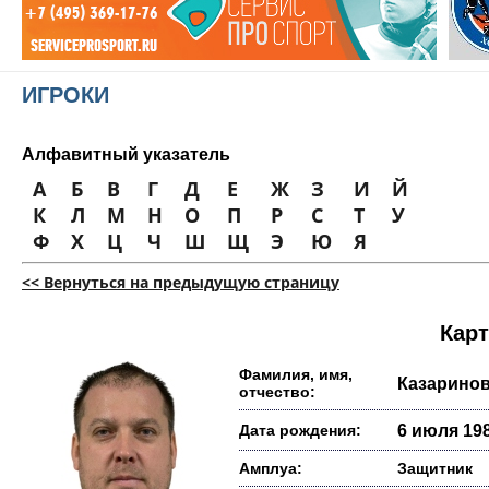
ИГРОКИ
Алфавитный указатель
А
Б
В
Г
Д
Е
Ж
З
И
Й
К
Л
М
Н
О
П
Р
С
Т
У
Ф
Х
Ц
Ч
Ш
Щ
Э
Ю
Я
<< Вернуться на предыдущую страницу
Карт
Фамилия, имя,
Казаринов
отчество:
Дата рождения:
6 июля 198
Амплуа:
Защитник