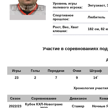
Уровень игры
Энтузиаст, 
полевого игрока:
Спортивное
Любитель
прошлое:
Рост, Вес, Хват
182 см, 82 
клюшки:
Участие в соревнованиях п
Игры
Голы
Передачи
Очки
Штраф
23
2
7
9
14´
Хронология участия
Сезон
Соревнование
Дивизион
Кома
Кубок КХЛ-Новотранс
2022/23
Стажер
Ночные 