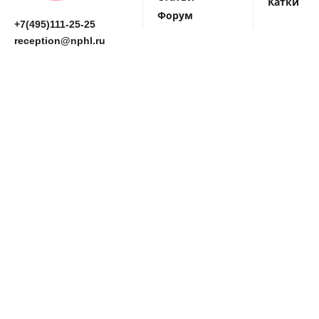
Катки
Форум
+7(495)111-25-25
reception@nphl.ru