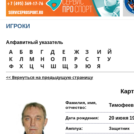
ИГРОКИ
Алфавитный указатель
А
Б
В
Г
Д
Е
Ж
З
И
Й
К
Л
М
Н
О
П
Р
С
Т
У
Ф
Х
Ц
Ч
Ш
Щ
Э
Ю
Я
<< Вернуться на предыдущую страницу
Карт
Фамилия, имя,
Тимофеев
отчество:
Дата рождения:
20 июня 19
Амплуа:
Защитник