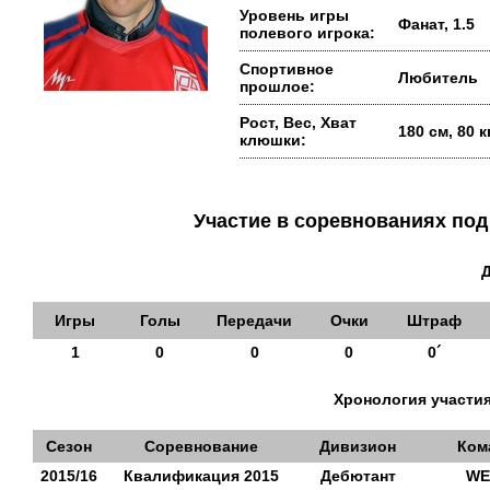
Уровень игры
Фанат, 1.5
полевого игрока:
Спортивное
Любитель
прошлое:
Рост, Вес, Хват
180 см, 80 
клюшки:
Участие в соревнованиях п
Игры
Голы
Передачи
Очки
Штраф
1
0
0
0
0´
Хронология участия
Сезон
Соревнование
Дивизион
Ком
2015/16
Квалификация 2015
Дебютант
WE