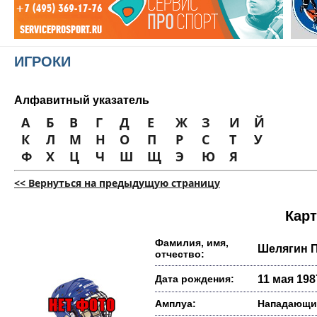
ИГРОКИ
Алфавитный указатель
А
Б
В
Г
Д
Е
Ж
З
И
Й
К
Л
М
Н
О
П
Р
С
Т
У
Ф
Х
Ц
Ч
Ш
Щ
Э
Ю
Я
<< Вернуться на предыдущую страницу
Карт
Фамилия, имя,
Шелягин 
отчество:
Дата рождения:
11 мая 1987
Амплуа:
Нападающи