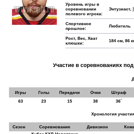
Уровень игры в
соревновании
Энтузиаст,
полевого игрока:
Спортивное
Любитель
прошлое:
Рост, Вес, Хват
184 см, 86 
клюшки:
Участие в соревнованиях п
Игры
Голы
Передачи
Очки
Штраф
63
23
15
38
36´
Хронология участия
Сезон
Соревнование
Дивизион
Ком