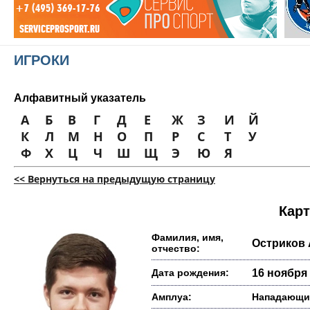
ИГРОКИ
Алфавитный указатель
А
Б
В
Г
Д
Е
Ж
З
И
Й
К
Л
М
Н
О
П
Р
С
Т
У
Ф
Х
Ц
Ч
Ш
Щ
Э
Ю
Я
<< Вернуться на предыдущую страницу
Карт
Фамилия, имя,
Остриков
отчество:
Дата рождения:
16 ноября 
Амплуа:
Нападающи