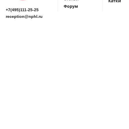
Катки
Форум
+7(495)111-25-25
reception@nphl.ru