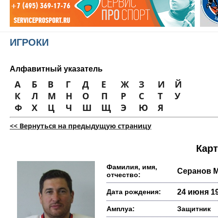
ИГРОКИ
Алфавитный указатель
А
Б
В
Г
Д
Е
Ж
З
И
Й
К
Л
М
Н
О
П
Р
С
Т
У
Ф
Х
Ц
Ч
Ш
Щ
Э
Ю
Я
<< Вернуться на предыдущую страницу
Карт
Фамилия, имя,
Серанов 
отчество:
Дата рождения:
24 июня 19
Амплуа:
Защитник