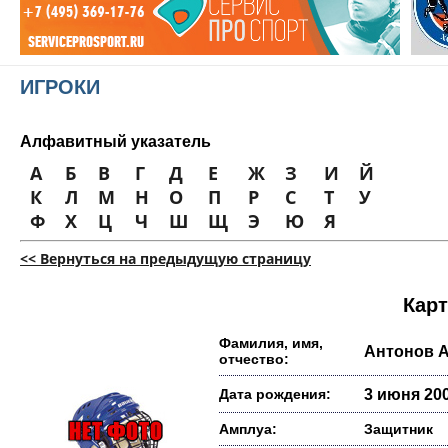
ИГРОКИ
Алфавитный указатель
А
Б
В
Г
Д
Е
Ж
З
И
Й
К
Л
М
Н
О
П
Р
С
Т
У
Ф
Х
Ц
Ч
Ш
Щ
Э
Ю
Я
<< Вернуться на предыдущую страницу
Карт
Фамилия, имя,
Антонов А
отчество:
Дата рождения:
3 июня 200
Амплуа:
Защитник