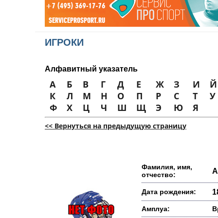
ИГРОКИ
Алфавитный указатель
А
Б
В
Г
Д
Е
Ж
З
И
Й
К
Л
М
Н
О
П
Р
С
Т
У
Ф
Х
Ц
Ч
Ш
Щ
Э
Ю
Я
<< Вернуться на предыдущую страницу
Фамилия, имя,
А
отчество:
Дата рождения:
1
Амплуа:
В