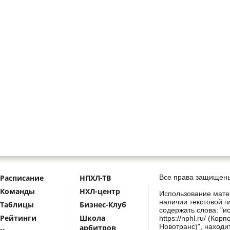
Расписание
НПХЛ-ТВ
Все права защищены
Команды
НХЛ-центр
Использование мате
наличии текстовой г
Таблицы
Бизнес-Клуб
содержать слова: "и
Рейтинги
Школа
https://nphl.ru/ (Ко
Новотранс)", находи
арбитров