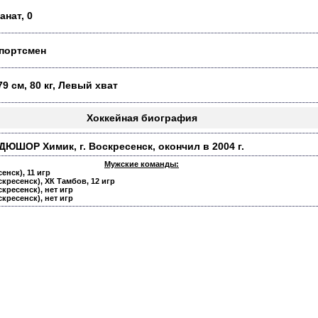
анат, 0
портсмен
79 см, 80 кг, Левый хват
Хоккейная биография
ДЮШОР Химик, г. Воскресенск, окончил в 2004 г.
Мужские команды:
енск), 11 игр
оскресенск), ХК Тамбов, 12 игр
скресенск), нет игр
скресенск), нет игр