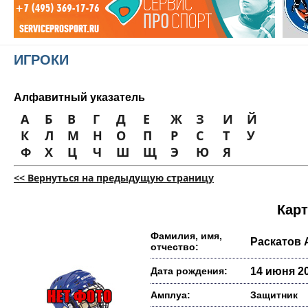
ИГРОКИ
Алфавитный указатель
А
Б
В
Г
Д
Е
Ж
З
И
Й
К
Л
М
Н
О
П
Р
С
Т
У
Ф
Х
Ц
Ч
Ш
Щ
Э
Ю
Я
<< Вернуться на предыдущую страницу
Карт
Фамилия, имя,
Раскатов
отчество:
Дата рождения:
14 июня 20
Амплуа:
Защитник