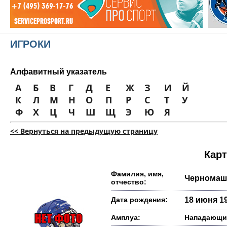
ИГРОКИ
Алфавитный указатель
А
Б
В
Г
Д
Е
Ж
З
И
Й
К
Л
М
Н
О
П
Р
С
Т
У
Ф
Х
Ц
Ч
Ш
Щ
Э
Ю
Я
<< Вернуться на предыдущую страницу
Карт
Фамилия, имя,
Черномаш
отчество:
Дата рождения:
18 июня 19
Амплуа:
Нападающи