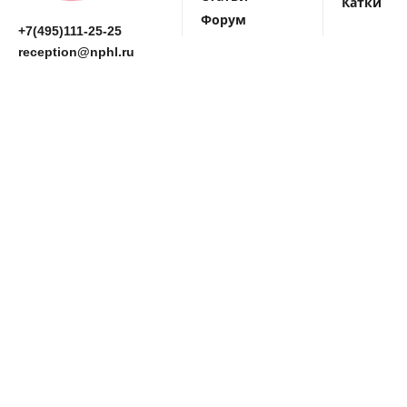
Катки
Форум
+7(495)111-25-25
reception@nphl.ru