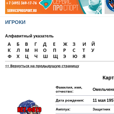
ИГРОКИ
Алфавитный указатель
А
Б
В
Г
Д
Е
Ж
З
И
Й
К
Л
М
Н
О
П
Р
С
Т
У
Ф
Х
Ц
Ч
Ш
Щ
Э
Ю
Я
<< Вернуться на предыдущую страницу
Карт
Фамилия, имя,
Омельчен
отчество:
Дата рождения:
11 мая 1957
Амплуа:
Защитник