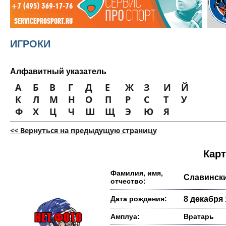
ИГРОКИ
Алфавитный указатель
А
Б
В
Г
Д
Е
Ж
З
И
Й
К
Л
М
Н
О
П
Р
С
Т
У
Ф
Х
Ц
Ч
Ш
Щ
Э
Ю
Я
<< Вернуться на предыдущую страницу
Карт
Фамилия, имя,
Славинск
отчество:
Дата рождения:
8 декабря 
Амплуа:
Вратарь