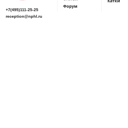
Катки
Форум
+7(495)111-25-25
reception@nphl.ru