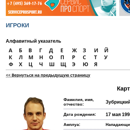
ИГРОКИ
Алфавитный указатель
А
Б
В
Г
Д
Е
Ж
З
И
Й
К
Л
М
Н
О
П
Р
С
Т
У
Ф
Х
Ц
Ч
Ш
Щ
Э
Ю
Я
<< Вернуться на предыдущую страницу
Карт
Фамилия, имя,
Зубрицки
отчество:
Дата рождения:
17 мая 1994
Амплуа:
Нападающи