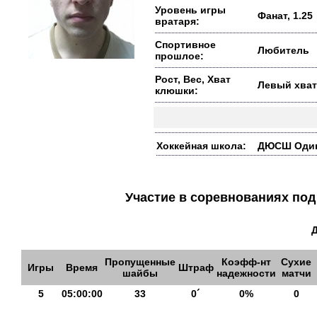
Уровень игры
Фанат, 1.25
вратаря:
Спортивное
Любитель
прошлое:
Рост, Вес, Хват
Левый хват
клюшки:
Хоккейная школа:
ДЮСШ Один
Участие в соревнованиях п
Пропущенные
Коэфф-нт
Сухие
Игры
Время
Штраф
шайбы
надежности
матчи
5
05:00:00
33
0´
0%
0