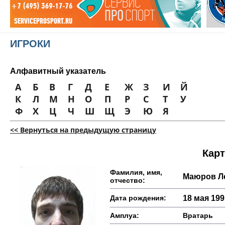
ИГРОКИ
Алфавитный указатель
А
Б
В
Г
Д
Е
Ж
З
И
Й
К
Л
М
Н
О
П
Р
С
Т
У
Ф
Х
Ц
Ч
Ш
Щ
Э
Ю
Я
<< Вернуться на предыдущую страницу
Карт
Фамилия, имя,
Маюров Л
отчество:
Дата рождения:
18 мая 1991
Амплуа:
Вратарь