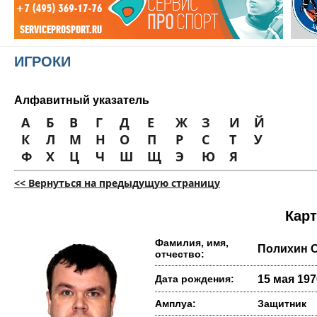
ИГРОКИ
Алфавитный указатель
А
Б
В
Г
Д
Е
Ж
З
И
Й
К
Л
М
Н
О
П
Р
С
Т
У
Ф
Х
Ц
Ч
Ш
Щ
Э
Ю
Я
<< Вернуться на предыдущую страницу
Карт
Фамилия, имя,
Полихин 
отчество:
Дата рождения:
15 мая 1976
Амплуа:
Защитник