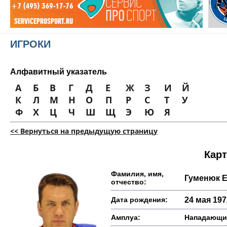
ИГРОКИ
Алфавитный указатель
А
Б
В
Г
Д
Е
Ж
З
И
Й
К
Л
М
Н
О
П
Р
С
Т
У
Ф
Х
Ц
Ч
Ш
Щ
Э
Ю
Я
<< Вернуться на предыдущую страницу
Карт
Фамилия, имя,
Гуменюк 
отчество:
Дата рождения:
24 мая 1972
Амплуа:
Нападающи