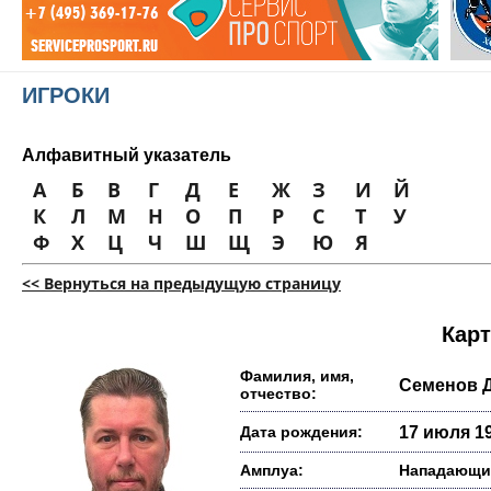
ИГРОКИ
Алфавитный указатель
А
Б
В
Г
Д
Е
Ж
З
И
Й
К
Л
М
Н
О
П
Р
С
Т
У
Ф
Х
Ц
Ч
Ш
Щ
Э
Ю
Я
<< Вернуться на предыдущую страницу
Карт
Фамилия, имя,
Семенов 
отчество:
Дата рождения:
17 июля 19
Амплуа:
Нападающи