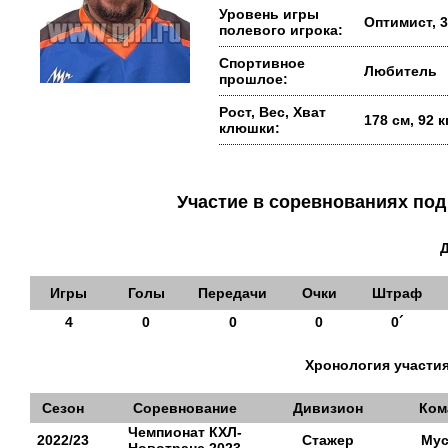
Уровень игры
Оптимист, 3
полевого игрока:
Спортивное
Любитель
прошлое:
Рост, Вес, Хват
178 см, 92 
клюшки:
Участие в соревнованиях п
Игры
Голы
Передачи
Очки
Штраф
4
0
0
0
0´
Хронология участия
Сезон
Соревнование
Дивизион
Ком
Чемпионат КХЛ-
2022/23
Стажер
Мус