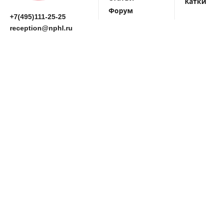
Катки
Форум
+7(495)111-25-25
reception@nphl.ru