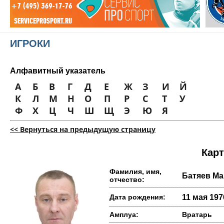
ИГРОКИ
Алфавитный указатель
А
Б
В
Г
Д
Е
Ж
З
И
Й
К
Л
М
Н
О
П
Р
С
Т
У
Ф
Х
Ц
Ч
Ш
Щ
Э
Ю
Я
<< Вернуться на предыдущую страницу
Карт
Фамилия, имя,
Батяев Ма
отчество:
Дата рождения:
11 мая 1976
Амплуа:
Вратарь