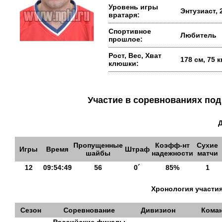
Уровень игры
Энтузиаст, 
вратаря:
Спортивное
Любитель
прошлое:
Рост, Вес, Хват
178 см, 75 
клюшки:
Участие в соревнованиях п
Пропущенные
Коэфф-нт
Сухие
Игры
Время
Штраф
шайбы
надежности
матчи
12
09:54:49
56
0´
85%
1
Хронология участия
Сезон
Соревнование
Дивизион
Кома