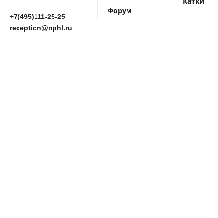
Катки
Форум
+7(495)111-25-25
reception@nphl.ru