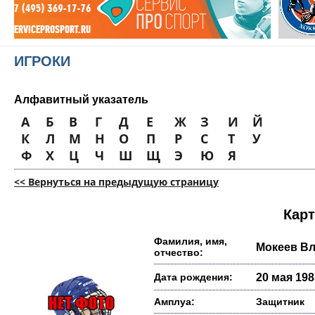
ИГРОКИ
Алфавитный указатель
А
Б
В
Г
Д
Е
Ж
З
И
Й
К
Л
М
Н
О
П
Р
С
Т
У
Ф
Х
Ц
Ч
Ш
Щ
Э
Ю
Я
<< Вернуться на предыдущую страницу
Карт
Фамилия, имя,
Мокеев В
отчество:
Дата рождения:
20 мая 1985
Амплуа:
Защитник