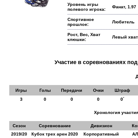
Уровень игры
Фанат, 1.97
полевого игрока:
Спортивное
Любитель
прошлое:
Рост, Вес, Хват
Левый хват
клюшки:
Участие в соревнованиях п
Игры
Голы
Передачи
Очки
Штраф
3
0
0
0
0´
Хронология участия
Сезон
Соревнование
Дивизион
Ко
2019/20
Кубок трех арен 2020
Корпоративный
А