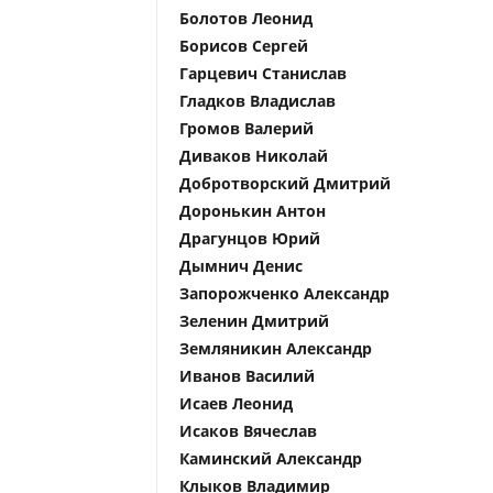
Болотов Леонид
Борисов Сергей
Гарцевич Станислав
Гладков Владислав
Громов Валерий
Диваков Николай
Добротворский Дмитрий
Доронькин Антон
Драгунцов Юрий
Дымнич Денис
Запорожченко Александр
Зеленин Дмитрий
Земляникин Александр
Иванов Василий
Исаев Леонид
Исаков Вячеслав
Каминский Александр
Клыков Владимир