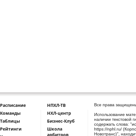
Расписание
НПХЛ-ТВ
Все права защищены
Команды
НХЛ-центр
Использование мате
наличии текстовой г
Таблицы
Бизнес-Клуб
содержать слова: "и
Рейтинги
Школа
https://nphl.ru/ (Ко
Новотранс)", находи
арбитров