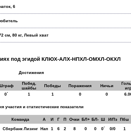
наток, 6
юбитель
72 см, 80 кг, Левый хват
аниях под эгидой КЛЮХ-АЛХ-НПХЛ-ОМХЛ-ОКХЛ
Достижения
Побед.
Голы
Штраф
Победы
Поражения
Ничьи
шайбы
иг
0´
1
1
0
0
6.0
я участия и статистические показатели
Команда
А
И
Г
П
Очки
БЛ+
БЛ-
Ш
И/Пз
Пбш
Сбербанк Лизинг
Нап
1
6
2
8
0
0
0´
0/0
1