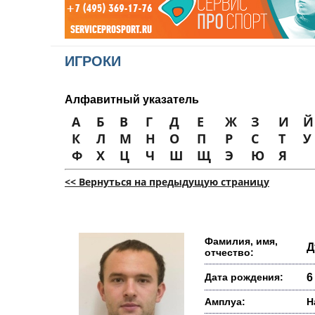
ИГРОКИ
Алфавитный указатель
А
Б
В
Г
Д
Е
Ж
З
И
Й
К
Л
М
Н
О
П
Р
С
Т
У
Ф
Х
Ц
Ч
Ш
Щ
Э
Ю
Я
<< Вернуться на предыдущую страницу
Фамилия, имя,
Д
отчество:
Дата рождения:
6
Амплуа:
Н