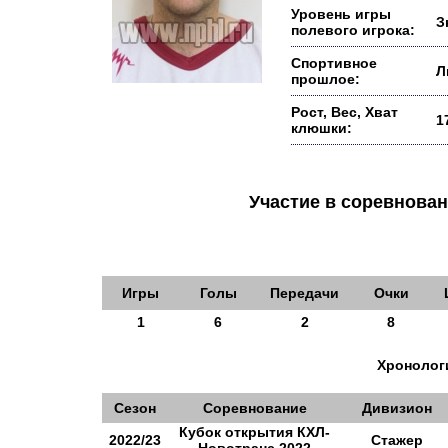
Уровень игры
З
полевого игрока:
Спортивное
Л
прошлое:
Рост, Вес, Хват
1
клюшки:
Участие в соревнов
Игры
Голы
Передачи
Очки
1
6
2
8
Хронологи
Сезон
Соревнование
Дивизион
Кубок открытия КХЛ-
2022/23
Стажер