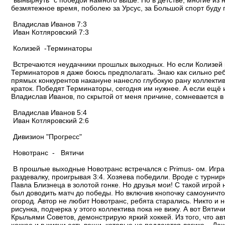
"вынырнуть" с победой намного выше. Но в детстве, многие из 
безмятежное время, поболею за Урсус, за Большой спорт буду 
Владислав Иванов 7:3
Иван Котляровский 7:3
Колизей -Терминаторы
Встречаются неудачники прошлых выходных. Но если Колизей 
Терминаторов я даже боюсь предполагать. Знаю как сильно реб
прямых конкурентов накануне нанесло глубокую рану коллективу
краток. Победят Терминаторы, сегодня им нужнее. А если ещё и 
Владислав Иванов, по скрытой от меня причине, сомневается в
Владислав Иванов 5:4
Иван Котляровский 2:6
Дивизион "Прогресс"
Новотранс - Вятичи
В прошлые выходные Новотранс встречался с Primus- ом. Игра 
раздевалку, проигрывая 3:4. Хозяева победили. Вроде с турни
Павла Близнеца в золотой гонке. Но друзья мои! С такой игрой
был доводить матч до победы. Но включив кнопочку самоуничт
огород. Автор не любит Новотранс, ребята старались. Никто и н
рисунка, подчерка у этого коллектива пока не вижу. А вот Вят
Крыльями Советов, демонстрирую яркий хоккей. Из того, что ав