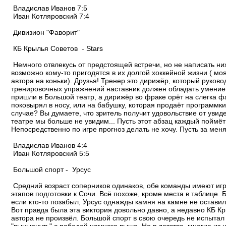
Владислав Иванов 7:5
Иван Котляровский 7:4
Дивизион "Фаворит"
КБ Крылья Советов - Stars
Немного отвлекусь от предстоящей встречи, но не написать н
возможно кому-то пригодятся в их долгой хоккейной жизни ( моя 
автора на коньки). Друзья! Тренер это дирижёр, который руко
тренировочных упражнений наставник должен обладать умением в
пришли в Большой театр, а дирижёр во фраке орёт на слегка ф
поковырял в носу, или на бабушку, которая продаёт программки
случае? Вы думаете, что зритель получит удовольствие от увиде
театре мы больше не увидим... Пусть этот абзац каждый поймёт 
Непосредственно по игре прогноз делать не хочу. Пусть за мен
Владислав Иванов 4:4
Иван Котляровский 5:5
Большой спорт - Урсус
Средний возраст соперников одинаков, обе команды имеют игро
этапов подготовки к Сочи. Всё похоже, кроме места в таблице. 
если кто-то позабыл, Урсус однажды камня на камне не оставил 
Вот правда была эта виктория довольно давно, а недавно КБ К
автора не произвёл. Большой спорт в свою очередь не испытал 