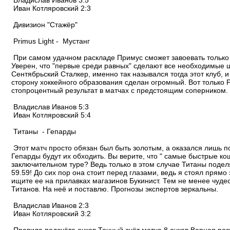
Владислав Иванов 3:5
Иван Котляровский 2:3
Дивизион "Стажёр"
Primus Light - Мустанг
При самом удачном раскладе Примус сможет завоевать только 
Уверен, что "первые среди равных" сделают все необходимые ша
Сентябрьский Сталкер, именно так назывался тогда этот клуб,
сторону хоккейного образования сделан огромный. Вот только P
стопроцентный результат в матчах с предстоящим соперником.
Владислав Иванов 5:3
Иван Котляровский 5:4
Титаны - Гепарды
Этот матч просто обязан был быть золотым, а оказался лишь 
Гепарды будут их обходить. Вы верите, что " самые быстрые к
заключительном туре? Ведь только в этом случае Титаны подел
59.59! До сих пор она стоит перед глазами, ведь я стоял прямо
ищите ее на прилавках магазинов Букинист. Тем не менее чуде
Титанов. На неё и поставлю. Прогнозы экспертов зеркальны.
Владислав Иванов 2:3
Иван Котляровский 3:2