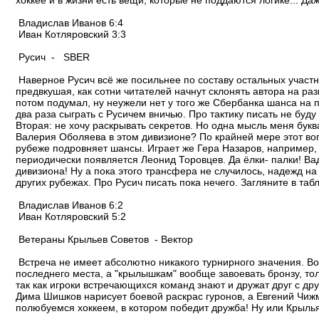
хоккее и в жизни есть вещи, которые не поддаются логике... Д
Владислав Иванов 6:4
Иван Котляровский 3:3
Русич - SBER
Наверное Русич всё же посильнее по составу остальных участни
предвкушая, как сотни читателей начнут склонять автора на ра
потом подумал, ну неужели нет у того же Сбербанка шанса на
два раза сыграть с Русичем вничью. Про тактику писать не буд
Вторая: не хочу раскрывать секретов. Но одна мысль меня бук
Валерия Оболяева в этом дивизионе? По крайней мере этот в
рубеже подровняет шансы. Играет же Гера Назаров, например, 
периодически появляется Леонид Торовцев. Да ёлки- палки! В
дивизиона! Ну а пока этого трансфера не случилось, надежд на
других рубежах. Про Русич писать пока нечего. Загляните в табл
Владислав Иванов 6:2
Иван Котляровский 5:2
Ветераны Крыльев Советов - Вектор
Встреча не имеет абсолютно никакого турнирного значения. В
последнего места, а "крылышкам" вообще завоевать бронзу, тол
так как игроки встречающихся команд знают и дружат друг с дру
Дима Шишков нарисует боевой раскрас гуронов, а Евгений Чижм
полюбуемся хоккеем, в котором победит дружба! Ну или Крыль