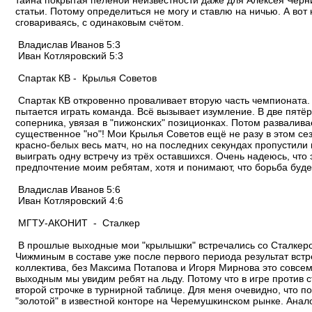
тайна покрытая пеленой неизвестности даже для Алексея Черн
статьи. Потому определиться не могу и ставлю на ничью. А во
сговариваясь, с одинаковым счётом.
Владислав Иванов 5:3
Иван Котляровский 5:3
Спартак КВ - Крылья Советов
Спартак КВ откровенно проваливает вторую часть чемпионата.
пытается играть команда. Всё вызывает изумление. В две пят
соперника, увязая в "пижонских" позиционках. Потом разваливае
существенное "но"! Мои Крылья Советов ещё не разу в этом се
красно-белых весь матч, но на последних секундах пропустили
выиграть одну встречу из трёх оставшихся. Очень надеюсь, что
предпочтение моим ребятам, хотя и понимают, что борьба буд
Владислав Иванов 5:6
Иван Котляровский 4:6
МГТУ-АКОНИТ - Сталкер
В прошлые выходные мои "крылышки" встречались со Сталкером
Чижминым в составе уже после первого периода результат встре
коллектива, без Максима Потапова и Игоря Мирнова это совсем
выходным мы увидим ребят на льду. Потому что в игре против с
второй строчке в турнирной таблице. Для меня очевидно, что п
"золотой" в известной конторе на Черемушкинском рынке. Анал