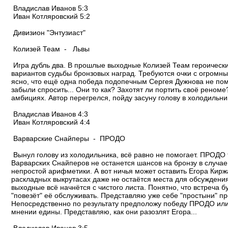
Владислав Иванов 5:3
Иван Котляровский 5:2
Дивизион "Энтузиаст"
Колизей Теам - Львы
Игра дубль два. В прошлые выходные Колизей Теам героически 
вариантов судьбы бронзовых наград. Требуются очки с огромны
ясно, что ещё одна победа подопечным Сергея Дужнова не поме
забыли спросить... Они то как? Захотят ли портить своё реном
амбициях. Автор перегрелся, пойду засуну голову в холодильни
Владислав Иванов 4:3
Иван Котляровский 4:4
Варварские Снайперы - ПРОДО
Вынул голову из холодильника, всё равно не помогает. ПРОДО то
Варварских Снайперов не останется шансов на бронзу в случае 
непростой арифметики. А вот ничья может оставить Егора Киржа
раскладных выкрутасах даже не остаётся места для обсуждения
выходные всё начнётся с чистого листа. Понятно, что встреча б
"повезёт" её обслуживать. Представляю уже себе "простыни" п
Непосредственно по результату предположу победу ПРОДО или 
мнении едины. Представляю, как они разозлят Егора...